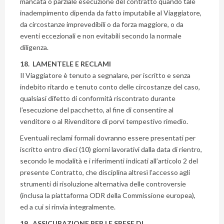
mancata o parziale esecuzione del contratto quando tale
inadempimento dipenda da fatto imputabile al Viaggiatore,
da circostanze imprevedibili o da forza maggiore, o da
eventi eccezionali e non evitabili secondo la normale
diligenza.
18. LAMENTELE E RECLAMI
Il Viaggiatore è tenuto a segnalare, per iscritto e senza
indebito ritardo e tenuto conto delle circostanze del caso,
qualsiasi difetto di conformità riscontrato durante
l’esecuzione del pacchetto, al fine di consentire al
venditore o al Rivenditore di porvi tempestivo rimedio.
Eventuali reclami formali dovranno essere presentati per
iscritto entro dieci (10) giorni lavorativi dalla data di rientro,
secondo le modalità e i riferimenti indicati all’articolo 2 del
presente Contratto, che disciplina altresì l’accesso agli
strumenti di risoluzione alternativa delle controversie
(inclusa la piattaforma ODR della Commissione europea),
ed a cui si rinvia integralmente.
19. ASSICURAZIONE PER LE SPESE DI