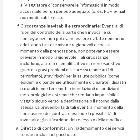
al Viaggiatore di conservare le informazioni in modo
accessibile per un periodo adeguato (p. es. PDF, e-mail
non modificabile ecc.).
Circostanze inevitabili e straordinarie
: Eventi al di
fuori del controllo della parte che li invoca, le cui
conseguenze non potevano essere evitate nemmeno
adottando tutte le misure ragionevoli e che, al
momento della prenotazione, non potevano essere
previste in modo ragionevole. Tali circostanze
includono, a titolo esemplificativo ma non esaustivo:
guerre o gravi problemi di sicurezza (come atti di
terrorismo), gravi rischi per la salute pubblica (come
epidemie o pandemie ufficialmente dichiarate), disastri
naturali (come terremoti o inondazioni) o condizioni
meteorologiche estreme che rendano impossibile il
viaggio sicuro verso la destinazione o il ritorno dalla
stessa. La prevedibilità di tali eventi al momento della
conclusione del contratto esclude la possibilità di
invocarli a giustificazione del recesso o della modifica.
Difetto di conformità:
un inadempimento dei servizi
turistici inclusi nel pacchetto.