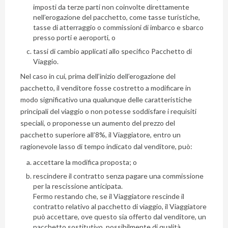
imposti da terze parti non coinvolte direttamente
Lascia
nell’erogazione del pacchetto, come tasse turistiche,
qui
tasse di atterraggio o commissioni di imbarco e sbarco
la
presso porti e aeroporti, o
tua
tassi di cambio applicati allo specifico Pacchetto di
Viaggio.
email
e
Nel caso in cui, prima dell’inizio dell’erogazione del
ti
pacchetto, il venditore fosse costretto a modificare in
invieremo
modo significativo una qualunque delle caratteristiche
gratuitamente
principali del viaggio o non potesse soddisfare i requisiti
6
speciali, o proponesse un aumento del prezzo del
pacchetto superiore all’8%, il Viaggiatore, entro un
suggerimenti
ragionevole lasso di tempo indicato dal venditore, può:
che
nessuno
accettare la modifica proposta; o
ti
rescindere il contratto senza pagare una commissione
dara
per la rescissione anticipata.
mai...
Fermo restando che, se il Viaggiatore rescinde il
contratto relativo al pacchetto di viaggio, il Viaggiatore
può accettare, ove questo sia offerto dal venditore, un
pacchetto sostitutivo, possibilmente di qualità