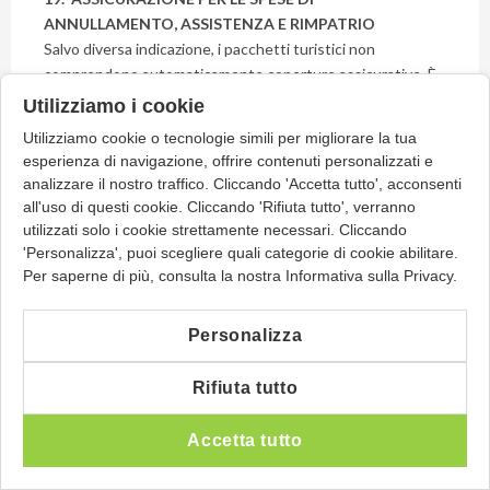
ANNULLAMENTO, ASSISTENZA E RIMPATRIO
Salvo diversa indicazione, i pacchetti turistici non
comprendono automaticamente coperture assicurative. È
pertanto fortemente raccomandato al Viaggiatore
Utilizziamo i cookie
stipulare, al momento della prenotazione, un’idonea polizza
Utilizziamo cookie o tecnologie simili per migliorare la tua
assicurativa a copertura delle spese derivanti
esperienza di navigazione, offrire contenuti personalizzati e
dall’annullamento del viaggio, dall’assistenza in caso di
analizzare il nostro traffico. Cliccando 'Accetta tutto', acconsenti
infortunio, malattia o decesso, nonché del rimpatrio,
all'uso di questi cookie. Cliccando 'Rifiuta tutto', verranno
dell’assistenza sanitaria e dello smarrimento e/o
utilizzati solo i cookie strettamente necessari. Cliccando
danneggiamento del bagaglio.
'Personalizza', puoi scegliere quali categorie di cookie abilitare.
Per saperne di più, consulta la nostra Informativa sulla Privacy.
Le suddette coperture possono essere attivate presso Il
venditore o il Rivenditore, in base ai prodotti assicurativi
Personalizza
disponibili al momento della prenotazione.
L’esercizio dei diritti derivanti dalle polizze assicurative
Rifiuta tutto
compete esclusivamente al Viaggiatore, nei confronti della
compagnia assicurativa, secondo i termini e le condizioni
Accetta tutto
previste dal relativo contratto.
Il venditore e/o il Rivenditore, pur nel rispetto degli obblighi