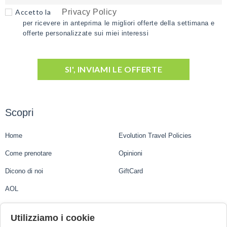
Accetto la
Privacy Policy
per ricevere in anteprima le migliori offerte della settimana e
offerte personalizzate sui miei interessi
SI', INVIAMI LE OFFERTE
Scopri
Home
Evolution Travel Policies
Come prenotare
Opinioni
Dicono di noi
GiftCard
AOL
Evolution Travel
Utilizziamo i cookie