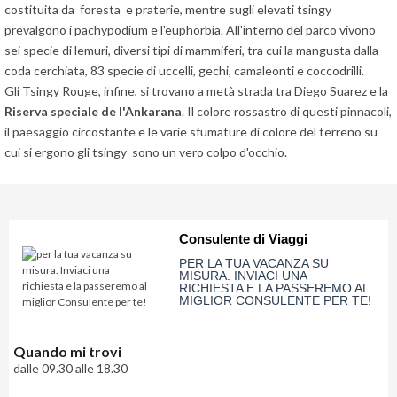
che
costituita da foresta e praterie, mentre sugli elevati tsingy
nessuno
prevalgono i pachypodium e l'euphorbia. All'interno del parco vivono
ti
sei specie di lemuri, diversi tipi di mammiferi, tra cui la mangusta dalla
coda cerchiata, 83 specie di uccelli, gechi, camaleonti e coccodrilli.
dara
Gli Tsingy Rouge, infine, si trovano a metà strada tra Diego Suarez e la
mai...
Riserva speciale de l'Ankarana
. Il colore rossastro di questi pinnacoli,
il paesaggio circostante e le varie sfumature di colore del terreno su
Privacy
cui si ergono gli tsingy sono un vero colpo d'occhio.
Policy
(Rispettiamo
la tua
privacy)
Consulente di Viaggi
PER LA TUA VACANZA SU
MISURA. INVIACI UNA
RICHIESTA E LA PASSEREMO AL
MIGLIOR CONSULENTE PER TE!
Quando mi trovi
dalle 09.30 alle 18.30