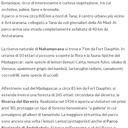
Botanique, ricco di interessante e curiosa vegetazione, tra cui
orchidee, palme, liane e bromelie.
Il parco si trova circa 800 km a nord di Tana; il centro urbano più vicino
è Antsiranana, collegato a Tana da voli giornalieri della Air Mad. Al
parco arriva una strada completamente asfaltata di 40 km da
Antsiranana.
La riserva naturale di
Nahampoana
si trova a 7 km da Fort Dauphin. In
un'area di 50 ettari si possono scoprire la flora e la fauna tipiche del
Madagascar: varie specie di lemuri (lemuri Catta, lemure fulvo, sikaka di
Verraux, apalemure grigio del bambù), tartarughe radiate, camaleonti,
coccodrilli, varie specie di uccelli.
All'estremo sud del Madagascar, a circa 85 km da Fort Dauphin, si
estende invece una foresta di 265 ettari, circondata dal deserto, la
Riserva del Berenty
. Realizzata nel 1936 e aperta ai visitatori nei primi
anni '80, protegge un tipo di foresta denominato "a galleria" in cui
prevalgono gli alberi di tamarindo. La maggiore attrattiva del parco
sono ancora una volta i lemuri. Lemuri protagonisti anche al
Parco
Nazionale di Andohahela
. Si trova nell'estremo sud del Paese e