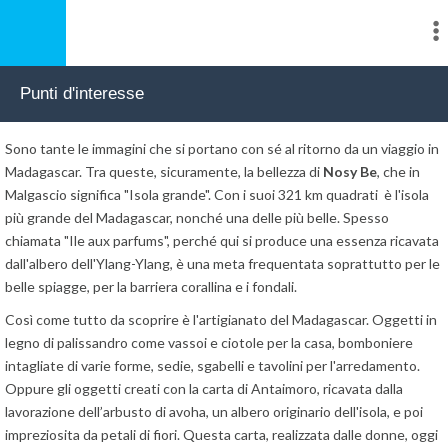
Punti d'interesse
Sono tante le immagini che si portano con sé al ritorno da un viaggio in
Madagascar. Tra queste, sicuramente, la bellezza di
Nosy Be
, che in
Malgascio significa "Isola grande". Con i suoi 321 km quadrati è l'isola
più grande del Madagascar, nonché una delle più belle. Spesso
chiamata "Ile aux parfums", perché qui si produce una essenza ricavata
dall'albero dell'Ylang-Ylang, è una meta frequentata soprattutto per le
belle spiagge, per la barriera corallina e i fondali.
Così come tutto da scoprire è l'artigianato del Madagascar. Oggetti in
legno di palissandro come vassoi e ciotole per la casa, bomboniere
intagliate di varie forme, sedie, sgabelli e tavolini per l'arredamento.
Oppure gli oggetti creati con la carta di Antaimoro, ricavata dalla
lavorazione dell’arbusto di avoha, un albero originario dell'isola, e poi
impreziosita da petali di fiori. Questa carta, realizzata dalle donne, oggi