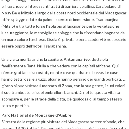
e il turchese e interessanti tratti di barriera corallina. L'arcipelago di
Nosy Be
e
Mitsio
a largo della costa nord occidentale del Madagascar
offre spiagge orlate da palme e centri di immersione. Tsarabanjina
(Mitsio) è tra tutte forse l'isola più affascinante per la vegetazione
lussureggiante, le meravigliose spiagge che la circondano bagnate da
un mare colore turchese. L'isola è privata e per accedervi è necessario
essere ospiti dell'hotel Tsarabanjina.
Una visita merita anche la capitale,
Antananarivo
, detta più
familiarmente Tanà. Nulla a che vedere con le capitali africane. Qui
niente grattaceli scrostati, niente case quadrate e basse. Le case
hanno tetti rossi e aguzzi, alcune hanno persino dei grandi porticati. Di
giorno si può visitare il mercato di Zoma, con la sua gente, i suoi colori,
il suo trambusto e i suoi ombrelloni bianchi. Di notte questa vitalità
scompare e, per le strade della città, c’è qualcosa di al tempo stesso
tetro e poetico.
Parc National de Montagne d'Ambre
Si tratta della regione più visitata del Madagascar settentrionale, che
occupa 18.200 ettari di imponenti massicci vulcanici. Il parco fu creato