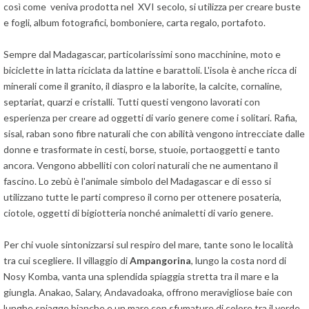
così come veniva prodotta nel XVI secolo, si utilizza per creare buste
e fogli, album fotografici, bomboniere, carta regalo, portafoto.
Sempre dal Madagascar, particolarissimi sono macchinine, moto e
biciclette in latta riciclata da lattine e barattoli. L'isola è anche ricca di
minerali come il granito, il diaspro e la laborite, la calcite, cornaline,
septariat, quarzi e cristalli. Tutti questi vengono lavorati con
esperienza per creare ad oggetti di vario genere come i solitari. Rafia,
sisal, raban sono fibre naturali che con abilità vengono intrecciate dalle
donne e trasformate in cesti, borse, stuoie, portaoggetti e tanto
ancora. Vengono abbelliti con colori naturali che ne aumentano il
fascino. Lo zebù è l'animale simbolo del Madagascar e di esso si
utilizzano tutte le parti compreso il corno per ottenere posateria,
ciotole, oggetti di bigiotteria nonché animaletti di vario genere.
Per chi vuole sintonizzarsi sul respiro del mare, tante sono le località
tra cui scegliere. Il villaggio di
Ampangorina
, lungo la costa nord di
Nosy Komba, vanta una splendida spiaggia stretta tra il mare e la
giungla. Anakao, Salary, Andavadoaka, offrono meravigliose baie con
lunghe spiagge bianche e un mare con sfumature di colore tra il verde