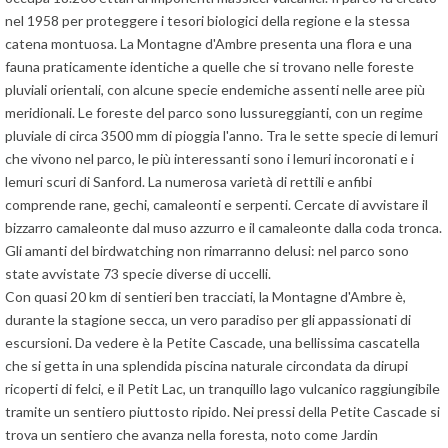
nel 1958 per proteggere i tesori biologici della regione e la stessa
catena montuosa. La Montagne d'Ambre presenta una flora e una
fauna praticamente identiche a quelle che si trovano nelle foreste
pluviali orientali, con alcune specie endemiche assenti nelle aree più
meridionali. Le foreste del parco sono lussureggianti, con un regime
pluviale di circa 3500 mm di pioggia l'anno. Tra le sette specie di lemuri
che vivono nel parco, le più interessanti sono i lemuri incoronati e i
lemuri scuri di Sanford. La numerosa varietà di rettili e anfibi
comprende rane, gechi, camaleonti e serpenti. Cercate di avvistare il
bizzarro camaleonte dal muso azzurro e il camaleonte dalla coda tronca.
Gli amanti del birdwatching non rimarranno delusi: nel parco sono
state avvistate 73 specie diverse di uccelli.
Con quasi 20 km di sentieri ben tracciati, la Montagne d'Ambre è,
durante la stagione secca, un vero paradiso per gli appassionati di
escursioni. Da vedere è la Petite Cascade, una bellissima cascatella
che si getta in una splendida piscina naturale circondata da dirupi
ricoperti di felci, e il Petit Lac, un tranquillo lago vulcanico raggiungibile
tramite un sentiero piuttosto ripido. Nei pressi della Petite Cascade si
trova un sentiero che avanza nella foresta, noto come Jardin