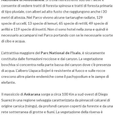
consente di vedere tratti di foresta spinosa e tratti di foresta primaria
di tipo pluviale, con alberi ad alto fusto che raggiungono anche i 30
metri di altezza. Nel Parco vivono alcune tartarughe radiate, 129
specie di uccelli, 13 specie di lemuri, 65 specie di rettili, 49 specie di
anfibi e 119 specie di insetti. Non ci sono hotel nella zona e quindi è
necessario accamparsi nel Parco portando con se le necessarie scorte
di cibo e acqua.
Lascia
L'attrattiva maggiore del
Parc National de l'Isalo
, è sicuramente
qui
costituita dalle formazioni rocciose e dai canyon. La vegetazione
la
boschiva si concentra nella parte bassa dei canyon dove c'è presenza
tua
di acqua. L'albero Uapaca Bojeri è resistente al fuoco e sulle rocce
email
crescono altre piante endemiche come il pachypodium e le zampe di
e
elefante.
ti
invieremo
Il massiccio di
Ankarana
sorge a circa 100 Km a sud-ovest di Diego
gratuitamente
Suarez in una regione selvaggia caratterizzata da pinnacoli calcarei di
6
origine carsica (tsingy), da profondi canyon coperti da foreste e da una
suggerimenti
rete sotterranea di grotte e fiumi. La vegetazione della riserva è